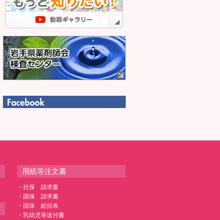
用紙等注文書
・社保 請求書
・国保 請求書
・国保 総括表
・乳幼児等送付書