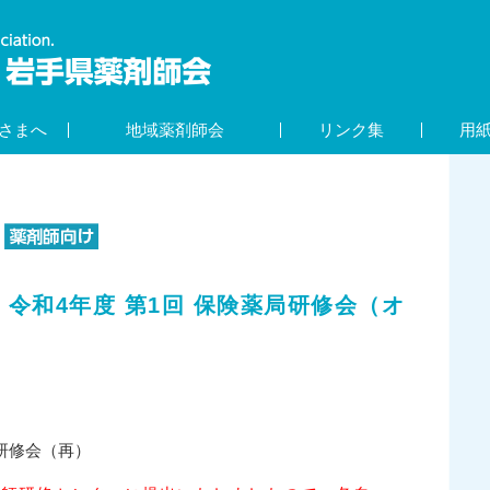
さまへ
地域薬剤師会
リンク集
用
令和4年度 第1回 保険薬局研修会（オ
局研修会（再）