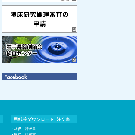
用紙等ダウンロード･注文書
・社保 請求書
・国保 請求書