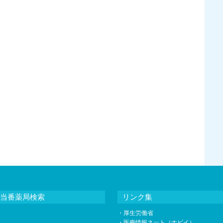
当番薬局検索
リンク集
・
厚生労働省
・
医療情報ネット（ナビイ）