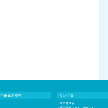
当番薬局検索
リンク集
・
厚生労働省
・
医療情報ネット（ナビイ）