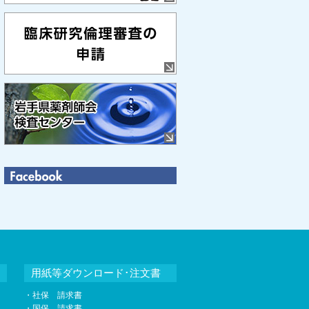
用紙等ダウンロード･注文書
・社保 請求書
・国保 請求書