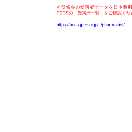
本研修会の受講者データを日本薬
PECSの「受講歴一覧」をご確認くだ
https://pecs.jpec.or.jp/_/pharmacist/