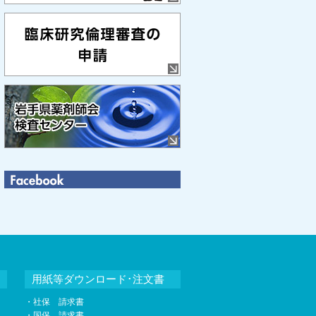
用紙等ダウンロード･注文書
・社保 請求書
・国保 請求書