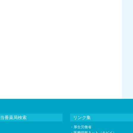
当番薬局検索
リンク集
・
厚生労働省
・
医療情報ネット（ナビイ）