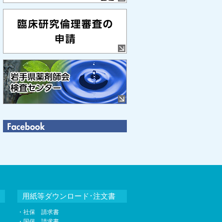
用紙等ダウンロード･注文書
・社保 請求書
・国保 請求書