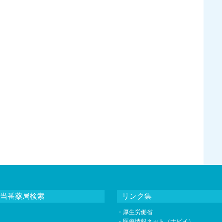
当番薬局検索
リンク集
・
厚生労働省
・
医療情報ネット（ナビイ）