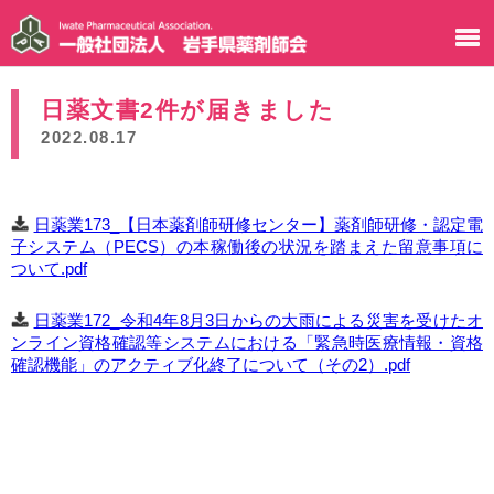
日薬文書2件が届きました
2022.08.17
日薬業173_【日本薬剤師研修センター】薬剤師研修・認定電
子システム（PECS）の本稼働後の状況を踏まえた留意事項に
ついて.pdf
日薬業172_令和4年8月3日からの大雨による災害を受けたオ
ンライン資格確認等システムにおける「緊急時医療情報・資格
確認機能」のアクティブ化終了について（その2）.pdf