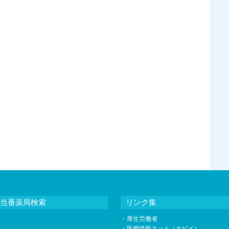
当番薬局検索
リンク集
・
厚生労働省
・
医療情報ネット（ナビイ）