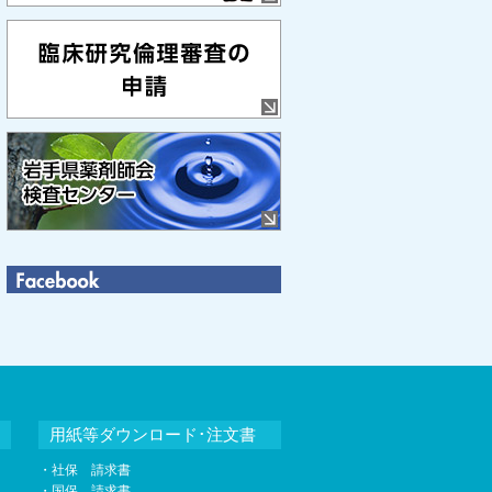
用紙等ダウンロード･注文書
・社保 請求書
・国保 請求書