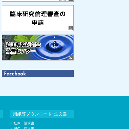
用紙等ダウンロード･注文書
・社保 請求書
・国保 請求書