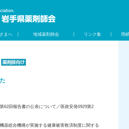
さまへ
地域薬剤師会
リンク集
用
た
第62回報告書の公表について／医政安発0929第2
療機器総合機構が実施する健康被害救済制度に関する