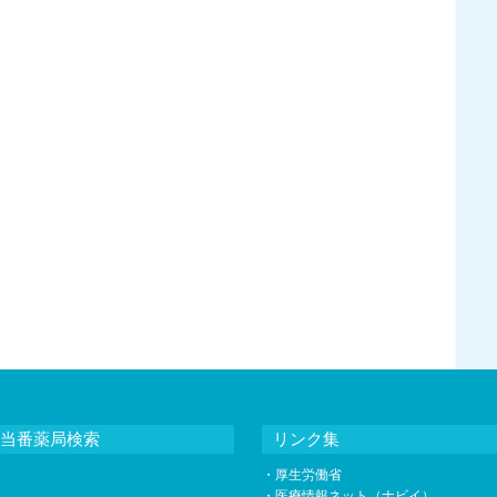
当番薬局検索
リンク集
・
厚生労働省
・
医療情報ネット（ナビイ）