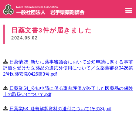
日薬文書3件が届きました
2024.05.02
日薬情28_新たに薬事審議会において公知申請に関する事前
評価を受けた医薬品の適応外使用について／医薬薬審発0426第
2号医薬安発0426第3号.pdf
日薬業54_公知申請に係る事前評価が終了した医薬品の保険
上の取扱いについて.pdf
日薬業53_疑義解釈資料の送付について(その3).pdf