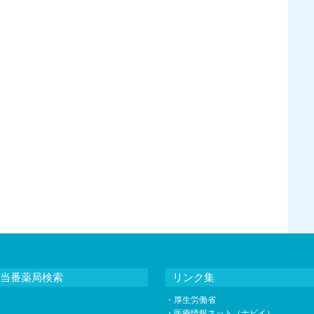
当番薬局検索
リンク集
・
厚生労働省
・
医療情報ネット（ナビイ）