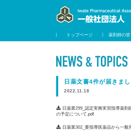
トップページ
薬剤師の皆
日薬文書4件が届きまし
2022.11.18
日薬業299_認定実務実習指導薬
の予定について.pdf
日薬業302_要指導医薬品から一