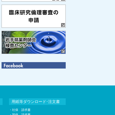
用紙等ダウンロード･注文書
・社保 請求書
・国保 請求書