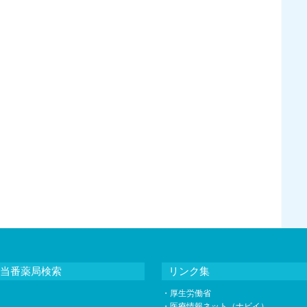
当番薬局検索
リンク集
・
厚生労働省
・
医療情報ネット（ナビイ）