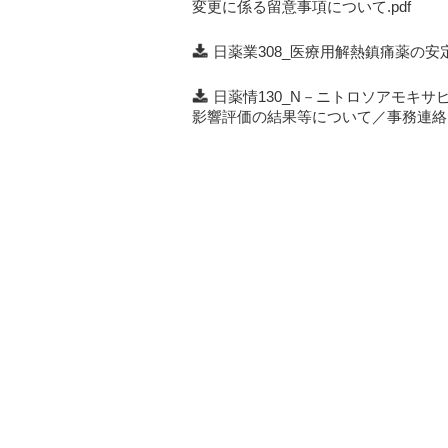
変更に係る留意事項について.pdf
日薬業308_医療用解熱鎮痛薬の安定
日薬情130_N－ニトロソアモキ
影響評価の結果等について／事務連絡.p