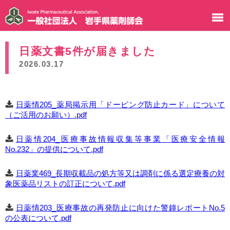
日薬文書5件が届きました
2026.03.17
日薬情205_薬局掲示用「ドーピング防止カード」について
（ご活用のお願い）.pdf
日薬情204_医療事故情報収集等事業「医療安全情報
No.232」の提供について.pdf
日薬業469_長期収載品の処方等又は調剤に係る選定療養の対
象医薬品リストの訂正について.pdf
日薬情203_医療事故の再発防止に向けた警鐘レポートNo.5
の公表について.pdf