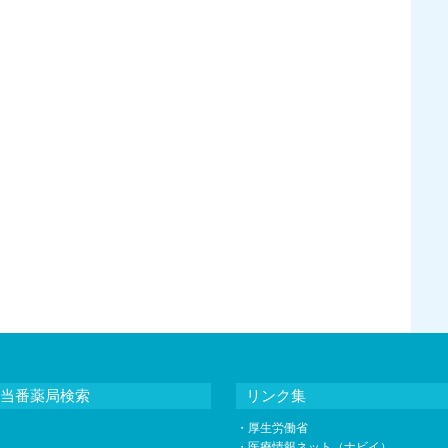
当番薬局検索
リンク集
・
厚生労働省
・
医療情報ネット（ナビイ）