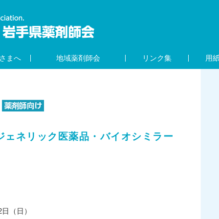
さまへ
地域薬剤師会
リンク集
用
本ジェネリック医薬品・バイオシミラー
12日（日）