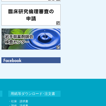
用紙等ダウンロード･注文書
・社保 請求書
・国保 請求書