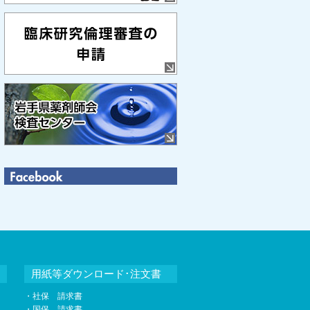
用紙等ダウンロード･注文書
・社保 請求書
・国保 請求書