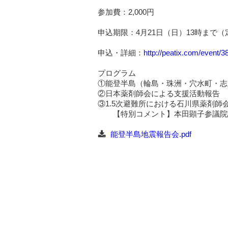
参加費：2,000円
申込期限：4月21日（日）13時まで（定
申込・詳細：
http://peatix.com/event/
プログラム
①能登半島（輪島・珠洲・穴水町・志
②日本薬剤師会による支援活動報告
③1.5次避難所における石川県薬剤師
【特別コメント】本田顕子参議院
能登半島地震報告会.pdf