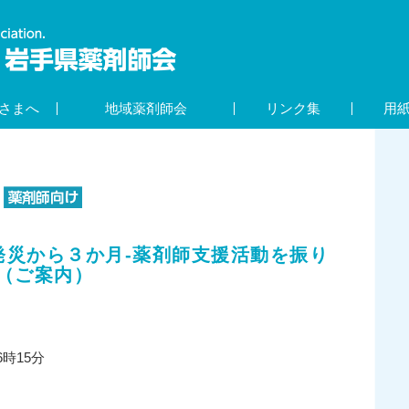
さまへ
地域薬剤師会
リンク集
用
発災から３か月-薬剤師支援活動を振り
（ご案内）
6時15分