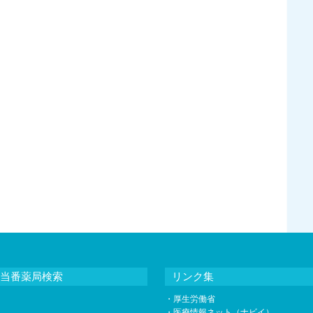
当番薬局検索
リンク集
・
厚生労働省
・
医療情報ネット（ナビイ）