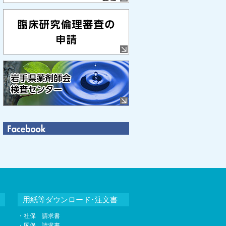
用紙等ダウンロード･注文書
・社保 請求書
・国保 請求書