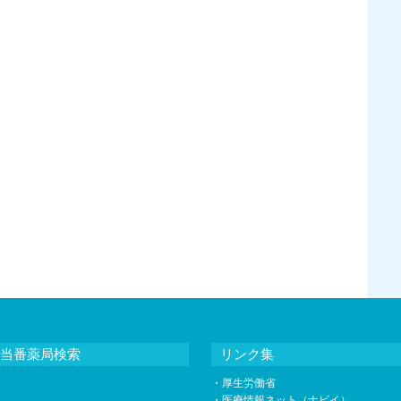
当番薬局検索
リンク集
・
厚生労働省
・
医療情報ネット（ナビイ）