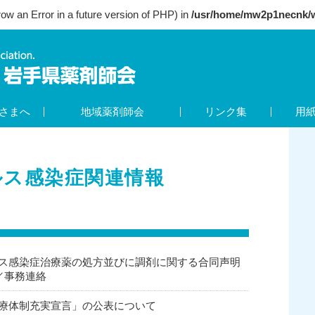
row an Error in a future version of PHP) in
/usr/home/mw2p1necnk/w
さまへ
地域薬剤師会
リンク集
用
ルス感染症関連情報
ウイルス感染症治療薬の処方並びに調剤に関する合同声明
／事務連絡
コロナ医療体制充実宣言」の公表について