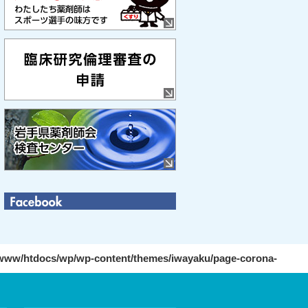
ww/htdocs/wp/wp-content/themes/iwayaku/page-corona-