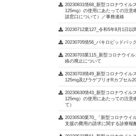
20230831情68_新型コロナウ
125mg）の使用にあたっての注
談窓口について）／事務連絡
20230712業127_令和5年8月
20230705情56_パキロビッ
20230703業115_新型コロ
絡の廃止について
20230703情49_新型コロナウ
125mg及びラゲブリオRカプ
20230630情43_新型コロナウ
125mg）の使用にあたっての注
て）
20230530業70_「新型コロナ
支援の費用の請求に関する診療報