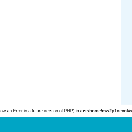
row an Error in a future version of PHP) in
/usr/home/mw2p1necnk/w