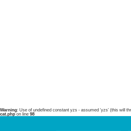
Warning
: Use of undefined constant yzs - assumed 'yzs' (this will th
cat.php
on line
98