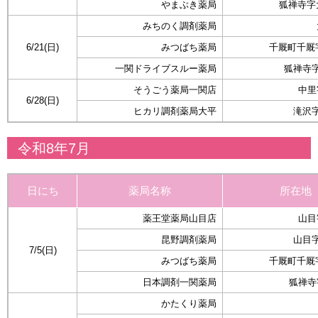
やまぶき薬局
狐禅寺字大
みちのく調剤薬局
6/21(日)
みつばち薬局
千厩町千厩
一関ドライブスルー薬局
狐禅寺字
そうごう薬局一関店
中里
6/28(日)
ヒカリ調剤薬局大平
滝沢字
令和8年7月
日にち
薬局名称
所在地
薬王堂薬局山目店
山目
昆野調剤薬局
山目字
7/5(日)
みつばち薬局
千厩町千厩
日本調剤一関薬局
狐禅寺
かたくり薬局