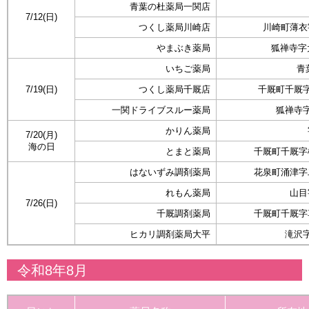
青葉の杜薬局一関店
7/12(日)
つくし薬局川崎店
川崎町薄衣字
やまぶき薬局
狐禅寺字大
いちご薬局
青葉
7/19(日)
つくし薬局千厩店
千厩町千厩字石
一関ドライブスルー薬局
狐禅寺字
かりん薬局
7/20(月)
海の日
とまと薬局
千厩町千厩字構
はないずみ調剤薬局
花泉町涌津字二
れもん薬局
山目
7/26(日)
千厩調剤薬局
千厩町千厩字草
ヒカリ調剤薬局大平
滝沢字
令和8年8月