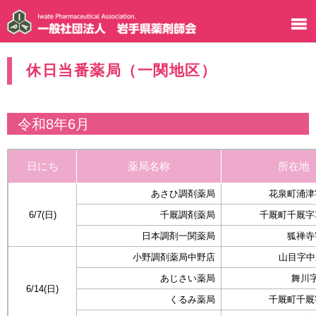
休日当番薬局（一関地区）
令和8年6月
日にち
薬局名称
所在地
あさひ調剤薬局
花泉町涌津字
6/7(日)
千厩調剤薬局
千厩町千厩字草
日本調剤一関薬局
狐禅寺
小野調剤薬局中野店
山目字中野
あじさい薬局
舞川字
6/14(日)
くるみ薬局
千厩町千厩字