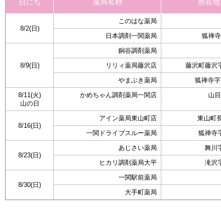
日にち
薬局名称
所在地
このはな薬局
8/2(日)
日本調剤一関薬局
狐禅寺
銅谷調剤薬局
8/9(日)
リリィ薬局藤沢店
藤沢町藤沢字
やまぶき薬局
狐禅寺字大
8/11(火)
かめちゃん調剤薬局一関店
山目
山の日
アイン薬局東山町店
東山町長
8/16(日)
一関ドライブスルー薬局
狐禅寺字
あじさい薬局
舞川字
8/23(日)
ヒカリ調剤薬局大平
滝沢字
一関駅前薬局
8/30(日)
大手町薬局