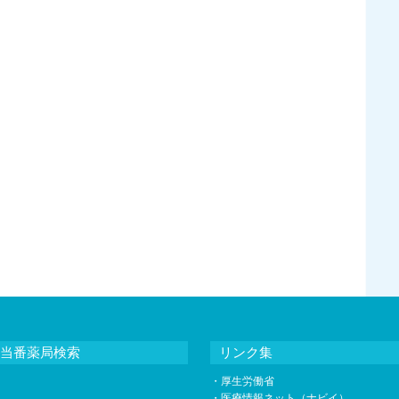
当番薬局検索
リンク集
・
厚生労働省
・
医療情報ネット（ナビイ）