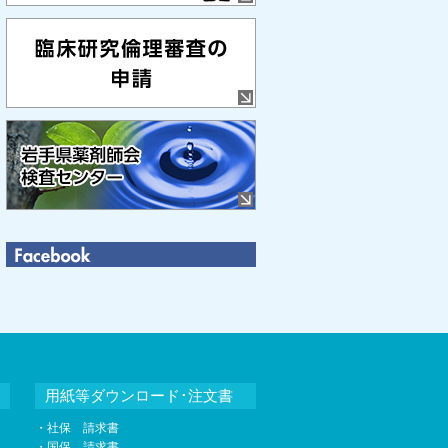
用紙等ダウンロード･注文書
・社保 請求書
・国保 請求書