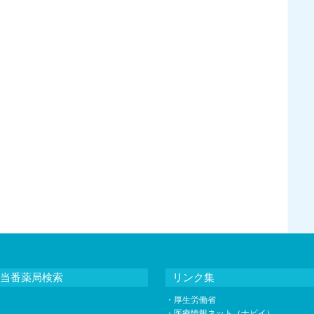
当番薬局検索
リンク集
・
厚生労働省
・
医療情報ネット（ナビイ）