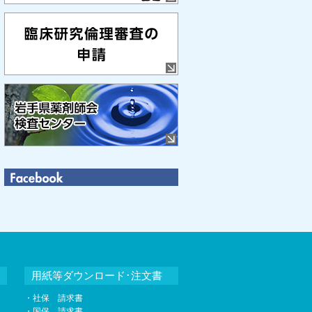
用紙等ダウンロード･注文書
・社保 請求書
・国保 請求書