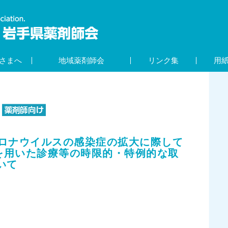
さまへ
地域薬剤師会
リンク集
用
新型コロナウイルスの感染症の拡大に際して
を用いた診療等の時限的・特例的な取
いて