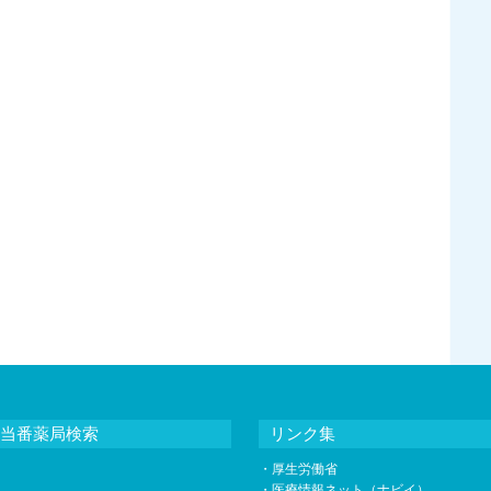
当番薬局検索
リンク集
・
厚生労働省
・
医療情報ネット（ナビイ）