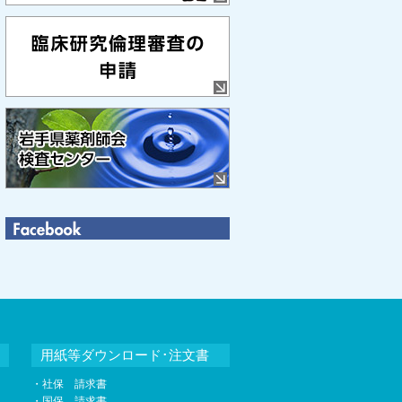
用紙等ダウンロード･注文書
・社保 請求書
・国保 請求書