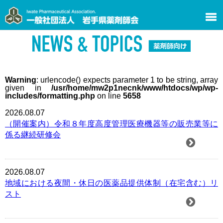
Warning
: urlencode() expects parameter 1 to be string, array
given in
/usr/home/mw2p1necnk/www/htdocs/wp/wp-
includes/formatting.php
on line
5658
2026.08.07
（開催案内）令和８年度高度管理医療機器等の販売業等に
係る継続研修会
2026.08.07
地域における夜間・休日の医薬品提供体制（在宅含む）リ
スト