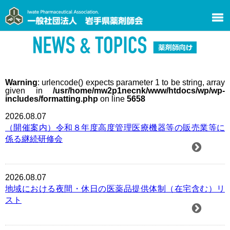
Warning
: urlencode() expects parameter 1 to be string, array
given in
/usr/home/mw2p1necnk/www/htdocs/wp/wp-
includes/formatting.php
on line
5658
2026.08.07
（開催案内）令和８年度高度管理医療機器等の販売業等に
係る継続研修会
2026.08.07
地域における夜間・休日の医薬品提供体制（在宅含む）リ
スト